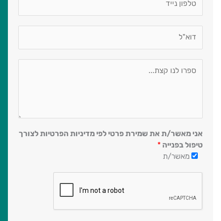
h
*
o
E
n
m
e
a
*
M
i
e
l
s
*
s
a
g
e
אני מאשר/ת את שמירת פרטי לפי מדיניות הפרטיות לצורך
*
טיפול בפנייה
*
מאשר/ת